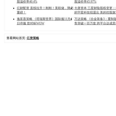
股溢价率40.4%
股溢价率45.97%
亿财配资 直线拉升！刚刚！美联储，降息
大唐资本 三星财险股权变更：持
重磅！
的宇星科技拟退出 美的控股
逸富盈策略 《塔瑞斯世界》国际服11月4
万达策略 《合金装备3：重制
日停服 曾对标WOW
售突破一百万套 跨平台达成里
查看网站首页:
亿资策略