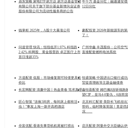
鼎东策略 家电ETF易方达 易方达基金管理
牛千万 基金分红：融通通安债
有限公司关于旗下部分基金新增兴业证券
12日分红
股份有限公司为流动性服务商的公告
钱掌柜 2025年，A股十大暴涨公司
豪配投资 2026年新能源车的
了！
问道管理 快讯：恒指低开1.97% 科指跌
广州华鑫 丰茂股份：公司空
2.42% 科网股、黄金股普跌 卓正医疗上市
直接配套燃料电池系统
首日涨超35%
方道配资 侃股：市场修复期可转债更具性
恒盛策略 中国进出口银行成
价比
贸提质增效等主题金融债券
长宏网配资 清廉中国丨热血青春 笃求真理
鑫恒盈配资 姆巴佩8连斩领跑
望C罗，皇马4-0复仇，6连胜
匠心智策 “连换5间房，每间床上都有活
北京科汇配资 美防长飞机挂出7
虫！”事发上海一新开高档酒店
答码，临时降落英国​！竟是挡
况……
垒富优配 香港失事货机机尾被打捞出
启天配资 阿曼外交大臣确认