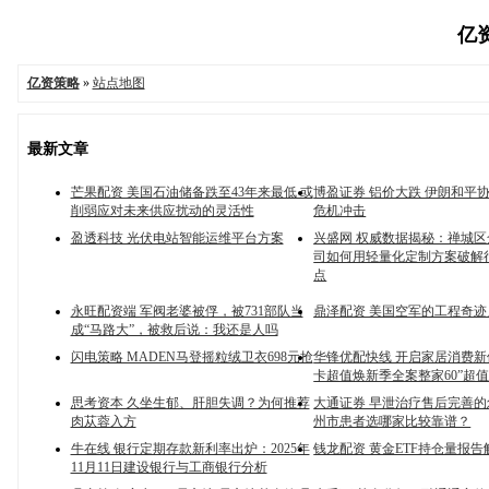
亿资
亿资策略
»
站点地图
最新文章
芒果配资 美国石油储备跌至43年来最低 或
博盈证券 铝价大跌 伊朗和平
削弱应对未来供应扰动的灵活性
危机冲击
盈透科技 光伏电站智能运维平台方案
兴盛网 权威数据揭秘：禅城区
司如何用轻量化定制方案破解
点
永旺配资端 军阀老婆被俘，被731部队当
鼎泽配资 美国空军的工程奇迹
成“马路大”，被救后说：我还是人吗
闪电策略 MADEN马登摇粒绒卫衣698元抢
华锋优配快线 开启家居消费新
卡超值焕新季全案整家60”超
思考资本 久坐生郁、肝胆失调？为何推荐
大通证券 早泄治疗售后完善
肉苁蓉入方
州市患者选哪家比较靠谱？
牛在线 银行定期存款新利率出炉：2025年
钱龙配资 黄金ETF持仓量报告解
11月11日建设银行与工商银行分析