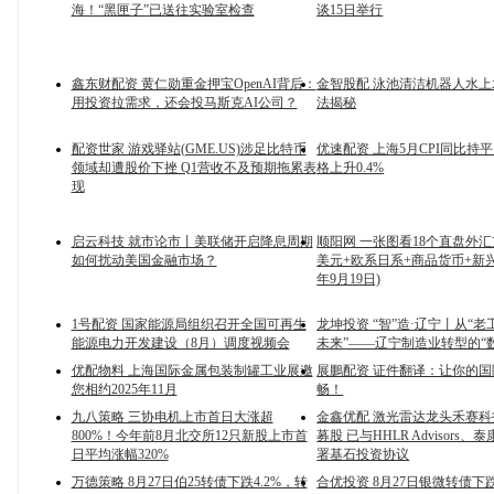
海！“黑匣子”已送往实验室检查
谈15日举行
鑫东财配资 黄仁勋重金押宝OpenAI背后：
金智股配 泳池清洁机器人水
用投资拉需求，还会投马斯克AI公司？
法揭秘
配资世家 游戏驿站(GME.US)涉足比特币
优速配资 上海5月CPI同比持
领域却遭股价下挫 Q1营收不及预期拖累表
格上升0.4%
现
启云科技 就市论市丨美联储开启降息周期
顺阳网 一张图看18个直盘外
如何扰动美国金融市场？
美元+欧系日系+商品货币+新兴货
年9月19日)
1号配资 国家能源局组织召开全国可再生
龙坤投资 “智”造·辽宁丨从“老
能源电力开发建设（8月）调度视频会
未来”——辽宁制造业转型的“
优配物料 上海国际金属包装制罐工业展邀
展鵬配资 证件翻译：让你的
您相约2025年11月
畅！
九八策略 三协电机上市首日大涨超
金鑫优配 激光雷达龙头禾赛
800%！今年前8月北交所12只新股上市首
募股 已与HHLR Advisors
日平均涨幅320%
署基石投资协议
万德策略 8月27日伯25转债下跌4.2%，转
合优投资 8月27日银微转债下跌